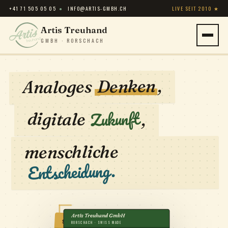
+41 71 505 05 05
●
INFO@ARTIS-GMBH.CH
LIVE SEIT 2010 ★
Artis Treuhand
GMBH · RORSCHACH
,
Denken
Analoges
Zukunft
digitale
,
menschliche
Entscheidung.
Artis Treuhand GmbH
STEUERERKLÄRUNG
RORSCHACH · SWISS MADE