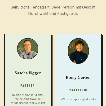
Zahlungsanbieter (Stripe, PayPal, Klarna):
Klein, digital, engagiert. Jede Person mit Gesicht,
Settlements und Gebühren automatisch
Durchwahl und Fachgebiet.
TERMIN VEREINBAREN →
abgeglichen.
MWST auf Auslandslieferungen: OSS,
Einfuhrumsatzsteuer, Schwellenwerte —
rechtssicher gelöst.
TERMIN VEREINBAREN →
Sascha Bigger
Romy Gerber
PARTNER
PARTNERIN
«Meine Vision ist digital,
meine Arbeitsweise
«Wo analoges digital wird.»
handgemacht, weil Qualität