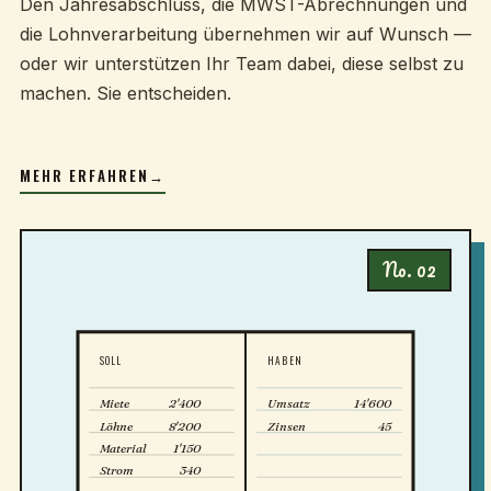
Den Jahresabschluss, die MWST-Abrechnungen und
die Lohnverarbeitung übernehmen wir auf Wunsch —
oder wir unterstützen Ihr Team dabei, diese selbst zu
machen. Sie entscheiden.
MEHR ERFAHREN
→
No. 02
SOLL
HABEN
Miete
2'400
Umsatz
14'600
Löhne
8'200
Zinsen
45
Material
1'150
Strom
340