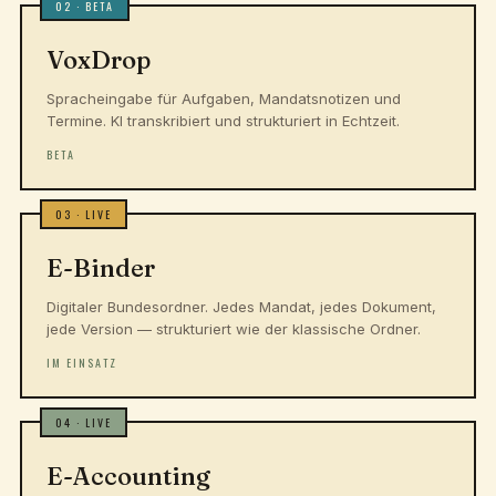
02 · BETA
VoxDrop
Sprach­eingabe für Aufgaben, Mandats­notizen und
Termine. KI transkribiert und strukturiert in Echtzeit.
BETA
03 · LIVE
E-Binder
Digitaler Bundesordner. Jedes Mandat, jedes Dokument,
jede Version — strukturiert wie der klassische Ordner.
IM EINSATZ
04 · LIVE
E-Accounting